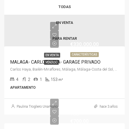
TODAS
EN VENTA
PARA RENTAR
€330.000,00
CARACTERÍSTICAS
EN VENTA
MALAGA- CARLOS HAYA- GARAGE PRIVADO
VENDIDO
Carlos Haya, Bailén-Miraflores, Málaga, Málaga-Costa del Sol, Málaga, Andalucía, España, España, Málaga-Costa del Sol
4
2
1
153
m²
APARTAMENTO
Paulina Trogliero Unamuno
hace 3 años
700
€700,00