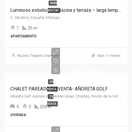
PARA
Luminoso estudio con piscina y terraza – larga temporada
RENTAR
C. Albatros, España, Malaga
1
35
m²
APARTAMENTO
Paulina Trogliero Unamuno
hace 11 meses
470000
€470.000,00
EN
CHALET PAREADO EN VENTA- AÑORETA GOLF
VENTA
Añoreta Golf, Autovía del Mediterráneo, Chilches, Rincón de la Victoria, La Axarquía, Málaga, Andalucía, 29730, España, España, La Axarquía
EN
VENTA
4
3
204
m²
VIVIENDA