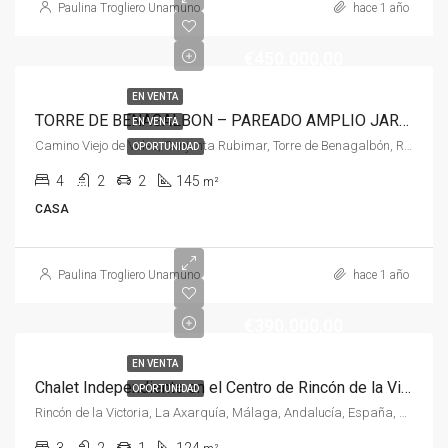
Paulina Trogliero Unamuno
hace 1 año
€450.000,00
EN VENTA
TORRE DE BENAGALBON – PAREADO AMPLIO JARDIN
EN VENTA
Camino Viejo de Velez, Conjunta Rubimar, Torre de Benagalbón, Rincón de la Victoria, La Axarquía, Málaga, Andalucía, 29738, España, España, Malaga
OPORTUNIDAD
4
2
2
145
m²
CASA
Paulina Trogliero Unamuno
hace 1 año
€390.000,00
EN VENTA
Chalet Independiente en el Centro de Rincón de la Victoria – Tranquilidad y Potencial
OPORTUNIDAD
Rincón de la Victoria, La Axarquía, Málaga, Andalucía, España, España, La Axarquía