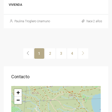
VIVIENDA
Paulina Trogliero Unamuno
hace 2 años
1
2
3
4
Contacto
+
−