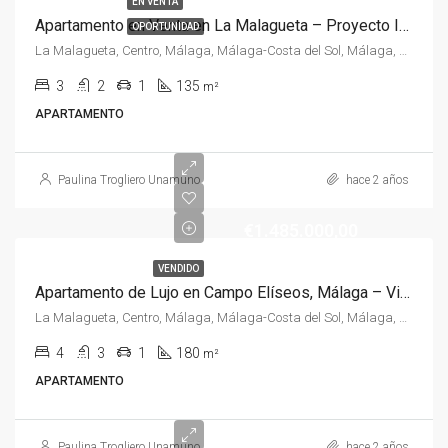
EN VENTA
Apartamento en Venta en La Malagueta – Proyecto Ideal con Vistas Espectaculares
OPORTUNIDAD
La Malagueta, Centro, Málaga, Málaga-Costa del Sol, Málaga, Andalucía, España, España, Málaga-Costa del Sol
3
2
1
135
m²
APARTAMENTO
Paulina Trogliero Unamuno
hace 2 años
€1.485.000,00
VENDIDO
Apartamento de Lujo en Campo Elíseos, Málaga – Vistas Panorámicas y Diseño Contemporáneo
La Malagueta, Centro, Málaga, Málaga-Costa del Sol, Málaga, Andalucía, España, España, Málaga-Costa del Sol
4
3
1
180
m²
APARTAMENTO
Paulina Trogliero Unamuno
hace 2 años