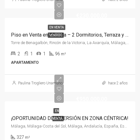
€230.000,00
EN VENTA
Piso en Venta en Añoreta – 2 Dormitorios, Terraza y Vistas Espectaculares
VENDIDO
Torre de Benagalbón, Rincón de la Victoria, La Axarquía, Málaga, Andalucía, 29738, España, España, La Axarquía
2
1
1
96
m²
APARTAMENTO
Paulina Trogliero Unamuno
hace 2 años
€950.000,00
EN
¡OPORTUNIDAD DE INVERSIÓN EN ZONA CÉNTRICA!
VENTA
Málaga, Málaga-Costa del Sol, Málaga, Andalucía, España, España, Malaga
327
m²