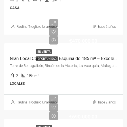
3
2
1
124
m²
CASA
Paulina Trogliero Unamuno
hace 2 años
€470.000,00
EN VENTA
Gran Local Comercial en Esquina de 185 m² – Excelente Oportunidad de Negocio Cerca del Mar
OPORTUNIDAD
Torre de Benagalbón, Rincón de la Victoria, La Axarquía, Málaga, Andalucía, 29738, España, España, La Axarquía
2
185
m²
LOCALES
Paulina Trogliero Unamuno
hace 2 años
€690.000,00