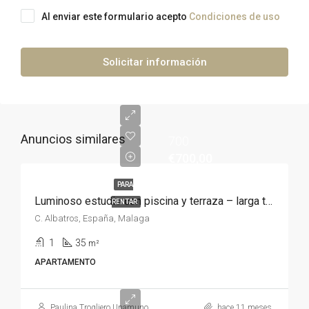
Al enviar este formulario acepto
Condiciones de uso
Solicitar información
Anuncios similares
700
€700,00
PARA
Luminoso estudio con piscina y terraza – larga temporada
RENTAR
C. Albatros, España, Malaga
1
35
m²
APARTAMENTO
Paulina Trogliero Unamuno
hace 11 meses