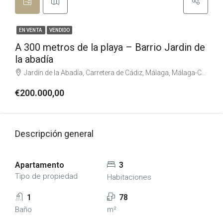
EN VENTA
VENDIDO
A 300 metros de la playa – Barrio Jardin de
la abadía
Jardín de la Abadía, Carretera de Cádiz, Málaga, Málaga-Costa del Sol, Málaga, Andalucía, 29002, España, España, Málaga-Costa del Sol
€200.000,00
Descripción general
Apartamento
3
Tipo de propiedad
Habitaciones
1
78
Baño
m²