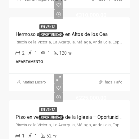
€310.000,00
EN VENTA
Hermoso apartamento en Altos de los Cea
OPORTUNIDAD
Rincón de la Victoria, La Axarquía, Málaga, Andalucía, España, España, La Axarquía
2
1
1
120
m²
APARTAMENTO
Matías Lucero
hace 1 año
€225.000,00
EN VENTA
Piso en venta en Calle de la Iglesia – Oportunidad con licencia turística
OPORTUNIDAD
Rincón de la Victoria, La Axarquía, Málaga, Andalucía, España, España, La Axarquía
1
1
52
m²