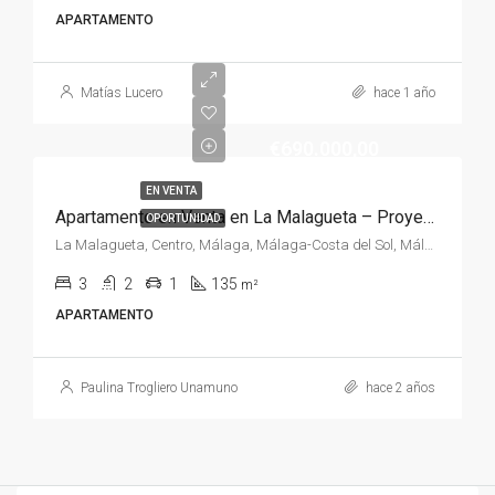
APARTAMENTO
Matías Lucero
hace 1 año
€690.000,00
EN VENTA
Apartamento en Venta en La Malagueta – Proyecto Ideal con Vistas Espectaculares
OPORTUNIDAD
La Malagueta, Centro, Málaga, Málaga-Costa del Sol, Málaga, Andalucía, España, España, Málaga-Costa del Sol
3
2
1
135
m²
APARTAMENTO
Paulina Trogliero Unamuno
hace 2 años