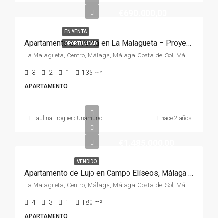
€690.000,00
EN VENTA
Apartamento en Venta en La Malagueta – Proyecto Ideal con Vistas Espectaculares
OPORTUNIDAD
La Malagueta, Centro, Málaga, Málaga-Costa del Sol, Málaga, Andalucía, España, España, Málaga-Costa del Sol
3
2
1
135
m²
APARTAMENTO
Paulina Trogliero Unamuno
hace 2 años
€1.485.000,00
VENDIDO
Apartamento de Lujo en Campo Elíseos, Málaga – Vistas Panorámicas y Diseño Contemporáneo
La Malagueta, Centro, Málaga, Málaga-Costa del Sol, Málaga, Andalucía, España, España, Málaga-Costa del Sol
4
3
1
180
m²
APARTAMENTO