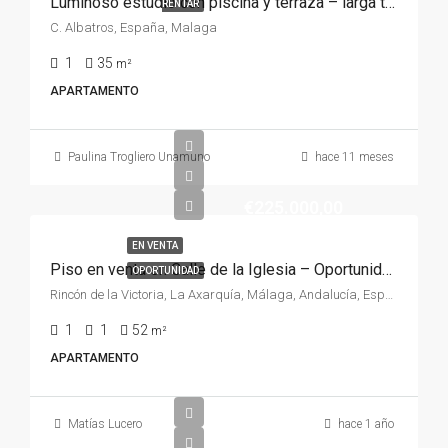
Luminoso estudio con piscina y terraza – larga temporada
RENTAR
C. Albatros, España, Malaga
1
35
m²
APARTAMENTO
Paulina Trogliero Unamuno
hace 11 meses
€225.000,00
EN VENTA
Piso en venta en Calle de la Iglesia – Oportunidad con licencia turística
OPORTUNIDAD
Rincón de la Victoria, La Axarquía, Málaga, Andalucía, España, España, La Axarquía
1
1
52
m²
APARTAMENTO
Matías Lucero
hace 1 año