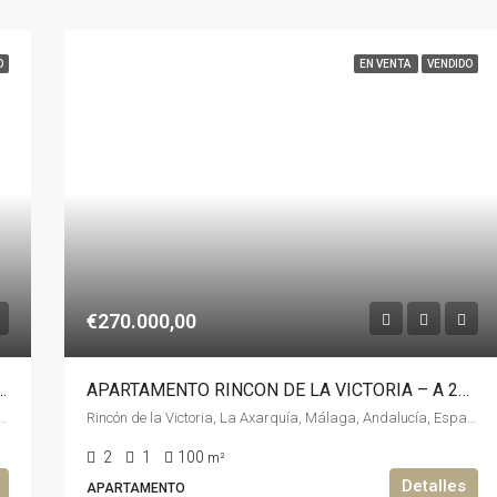
O
EN VENTA
VENDIDO
€270.000,00
AMPO DE GOLF- ADOSADO EN TORRE DE BENAGALBON
APARTAMENTO RINCON DE LA VICTORIA – A 200 METROS DE LA PLAYA
 Golf, Torre de Benagalbón, Rincón de la Victoria, La Axarquía, Málaga, Andalucía, 29738, España, España, La Axarquía
Rincón de la Victoria, La Axarquía, Málaga, Andalucía, España, España, La Axarquía
2
1
100
m²
Detalles
APARTAMENTO