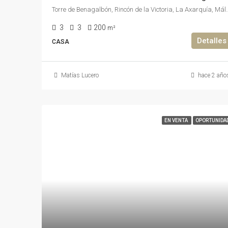
Torre de Benagalbón, Rincón de la Victoria, La Axarquía
3
3
200
m²
Detalles
CASA
Matías Lucero
hace 2 año
EN VENTA
OPORTUNIDA