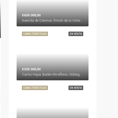
€630.000,00
Avenida de Cotomar, Rincón de la Victoria, La Axarquía, Málaga, Andalucía, 29730, España, España, La Axarquía
CARACTERÍSTICAS
EN VENTA
€330.000,00
Carlos Haya, Bailén-Miraflores, Málaga, Málaga-Costa del Sol, Málaga, Andalucía, España, España, Málaga-Costa del Sol
CARACTERÍSTICAS
EN VENTA