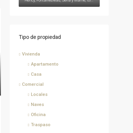
Héricy, Fontainebleau, Sena y Marne, Isla de Francia, Francia metropolitana, 77850, Francia, Francia, Sena y Marne
Tipo de propiedad
Vivienda
Apartamento
Casa
Comercial
Locales
Naves
Oficina
Traspaso