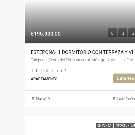
€195.000,00
ESTEPONA- 1 DORMITORIO CON TE
Estepona, Costa del Sol Occidental, Málaga, Andalucía, España, España, 
1
2
61
m²
Detalles
APARTAMENTO
Nueve19
hace 3 año
EN VENTA
OPORTUNIDA