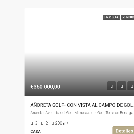
EN VENTA
VENDID
€360.000,00
AÑORETA GOLF- CON VISTA AL C
Anoreta, Avenida del Golf, Mimosas del
3
2
200
m²
Detalles
CASA