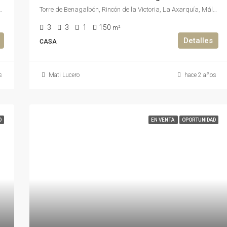
, Málaga, Andalucía, 29738, España, España, La Axarquía
Torre de Benagalbón, Rincón de la Victoria, La Axarquía, Málaga, Andalucía, 29738, España, España, La Axarquía
3
3
1
150
m²
Detalles
CASA
s
Mati Lucero
hace 2 años
D
EN VENTA
OPORTUNIDAD