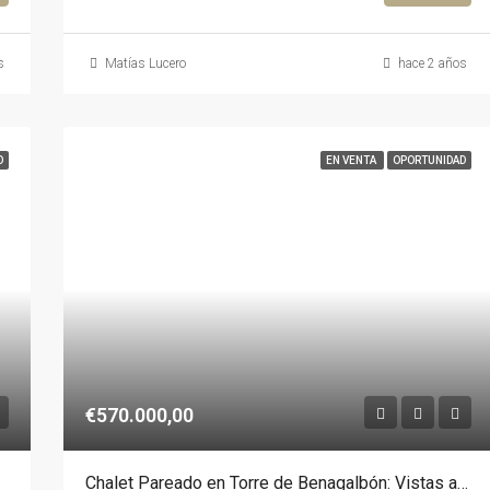
s
Matías Lucero
hace 2 años
O
EN VENTA
OPORTUNIDAD
€570.000,00
Chalet Pareado en Torre de Benagalbón: Vistas al Mar, 3 Habitaciones, Jardín y Piscina