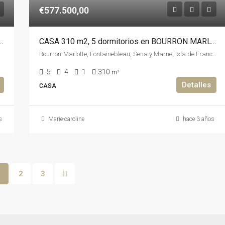
€577.500,00
Oportunidad de Inversión en Málaga
CASA 310 m2, 5 dormitorios en BOURRON MARLOTTE
Bourron-Marlotte, Fontainebleau, Sena y Marne, Isla de Francia, Francia metropolitana, 77780, Francia, Francia, Sena y Marne
5
4
1
310
m²
Detalles
CASA
s
Marie-caroline
hace 3 años
1
2
3