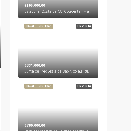
€195.000,00
Estepona, Costa del Sol Occidental, Málaga, Andalucía, España, España, Costa del Sol Occidental
CARACTERÍSTICAS
EN VENTA
€331.000,00
Junta de Freguesia de São Nicolau, Rua de O Comércio do Porto, São Domingos, Centro Histórico, Cedofeita, Santo Ildefonso, Sé, Miragaia, São Nicolau e Vitória, Oporto, 4350-062, Portugal, Portugal, Oporto
CARACTERÍSTICAS
EN VENTA
€780.000,00