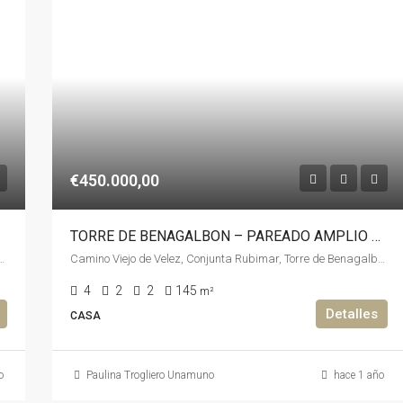
€450.000,00
TORRE DE BENAGALBON – PAREADO AMPLIO JARDIN
quía, Málaga, Andalucía, España, España, La Axarquía
Camino Viejo de Velez, Conjunta Rubimar, Torre de Benagalbón, Rincón de la Victoria, La Axarquía, Málaga, Andalucía, 29738, España, España, Malaga
4
2
2
145
m²
Detalles
CASA
o
Paulina Trogliero Unamuno
hace 1 año