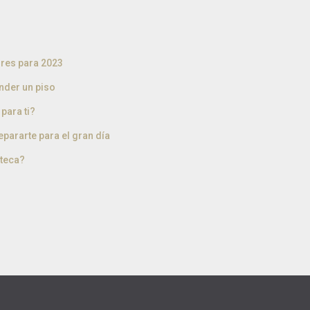
ores para 2023
nder un piso
para ti?
pararte para el gran día
teca?