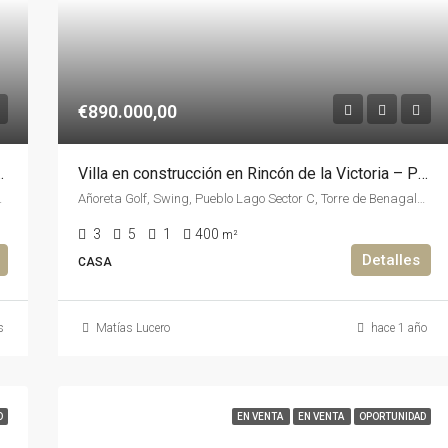
€890.000,00
RRAZA Y VISTA AL MAR
Villa en construcción en Rincón de la Victoria – Proyecto moderno y personalizable
Costa del Sol Occidental
Añoreta Golf, Swing, Pueblo Lago Sector C, Torre de Benagalbón, Rincón de la Victoria, La Axarquía, Málaga, Andalucía, 29730, España, España, La Axarquía
3
5
1
400
m²
Detalles
CASA
s
Matías Lucero
hace 1 año
D
EN VENTA
EN VENTA
OPORTUNIDAD