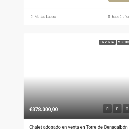
Matías Lucero
hace 2 año
EN VENTA
VENDID
€378.000,00
Chalet adosado en venta en Torre de Benagalbón