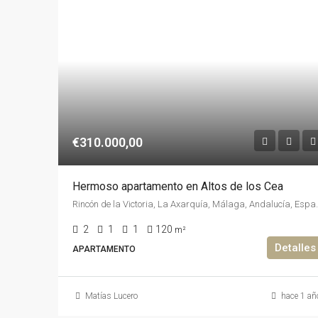
€310.000,00
Hermoso apartamento en Altos de los Cea
Rincón de la Victoria, La Axar
2
1
1
120
m²
Detalles
APARTAMENTO
Matías Lucero
hace 1 añ