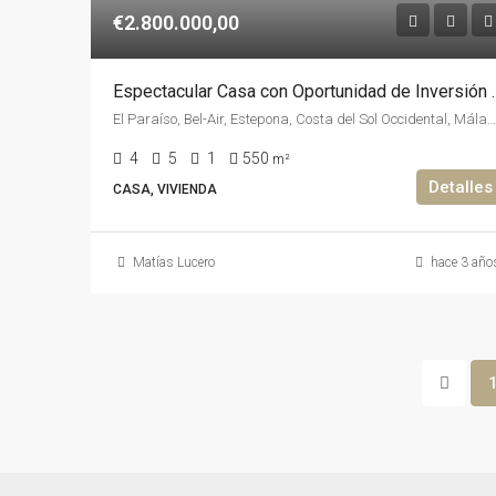
€2.800.000,00
Espectacular Casa con 
El Paraíso, Bel-Air, Estepona, Costa del Sol Occidental, Málaga, Andalucía, 29688, España, España, Costa del Sol Occidental
4
5
1
550
m²
Detalles
CASA, VIVIENDA
Matías Lucero
hace 3 año