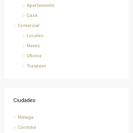
€33
Apartamento
Héricy, Fontainebleau, Sena y Marne, Isla de Francia, Francia metropolitana, 77850, Francia, Francia, Sena y Marne
Casa
Comercial
Locales
Naves
Oficina
Traspaso
Ciudades
Málaga
Córdoba