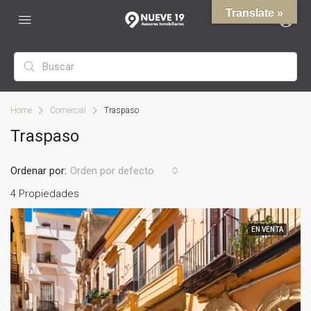
Translate »
Home
Comercial
Traspaso
Traspaso
Ordenar por:
Orden por defecto
4 Propiedades
EN VENTA