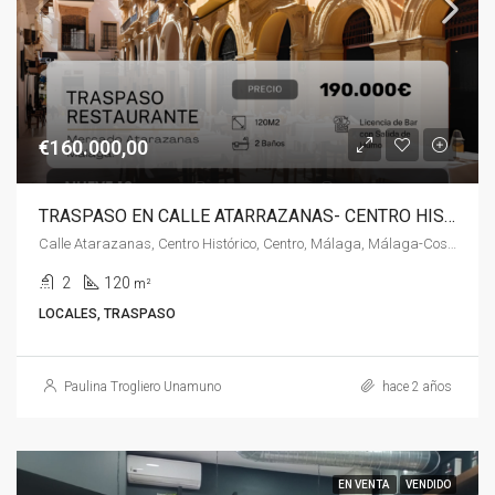
€160.000,00
TRASPASO EN CALLE ATARRAZANAS- CENTRO HISTÓRICO DE MÁLAGA
Calle Atarazanas, Centro Histórico, Centro, Málaga, Málaga-Costa del Sol, Málaga, Andalucía, 29005, España, España, Málaga-Costa del Sol
2
120
m²
LOCALES, TRASPASO
Paulina Trogliero Unamuno
hace 2 años
EN VENTA
VENDIDO