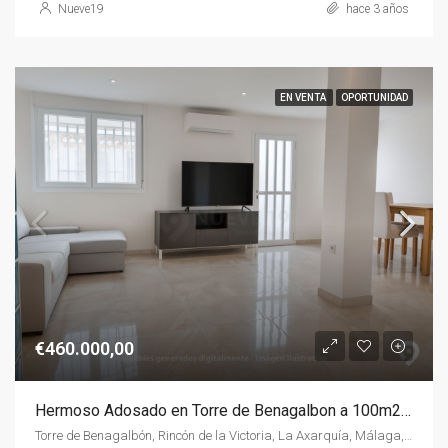
Nueve19
hace 3 años
EN VENTA
OPORTUNIDAD
€460.000,00
Hermoso Adosado en Torre de Benagalbon a 100m2 del Mar
Torre de Benagalbón, Rincón de la Victoria, La Axarquía, Málaga, Andalucía, 29738, España, España, La Axarquía