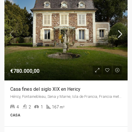
€780.000,00
Casa fines del siglo XIX en Hericy
Héricy, Fontainebleau, Sena y Marne, Isla de Francia, Francia metropolitana, 77850, Francia, Francia, Sena y Marne
4
2
1
167
m²
CASA