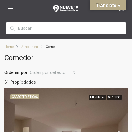
Translate »
Home
Ambientes
Comedor
Comedor
Ordenar por:
Orden por defecto
31 Propiedades
CARACTERÍSTICAS
EN VENTA
VENDIDO