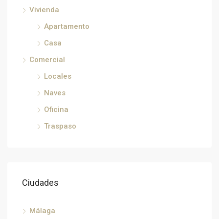
Vivienda
€33
Apartamento
Héricy, Fontainebleau, Sena y Marne, Isla de Francia, Francia metropolitana, 77850, Francia, Francia, Sena y Marne
Casa
Comercial
Locales
Naves
Oficina
Traspaso
Ciudades
Málaga