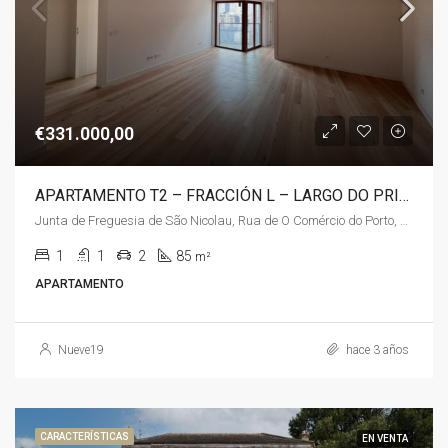
€331.000,00
APARTAMENTO T2 – FRACCIÓN L – LARGO DO PRIORADO
Junta de Freguesia de São Nicolau, Rua de O Comércio do Porto, São Domingos, Centro Histórico, Cedofeita, Santo Ildefonso, Sé, Miragaia, São Nicolau e Vitória, Oporto, 4350-062, Portugal, Portugal, Oporto
1
1
2
85
m²
APARTAMENTO
Nueve19
hace 3 años
CARACTERÍSTICAS
EN VENTA