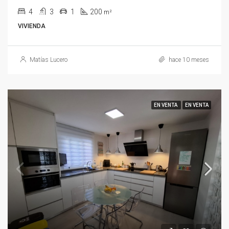
4
3
1
200
m²
VIVIENDA
Matías Lucero
hace 10 meses
EN VENTA
EN VENTA