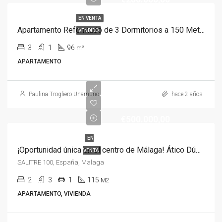
EN VENTA
Apartamento Reformado de 3 Dormitorios a 150 Metros del Mar en Cala del Moral
VENDIDO
3
1
96
m²
APARTAMENTO
Paulina Trogliero Unamuno
hace 2 años
€500.000,00
EN
¡Oportunidad única en el centro de Málaga! Ático Dúplex
VENTA
SALITRE 100, España, Malaga
2
3
1
115
M2
APARTAMENTO, VIVIENDA