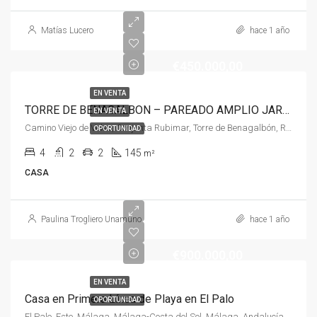
Matías Lucero
hace 1 año
€450.000,00
EN VENTA
TORRE DE BENAGALBON – PAREADO AMPLIO JARDIN
EN VENTA
Camino Viejo de Velez, Conjunta Rubimar, Torre de Benagalbón, Rincón de la Victoria, La Axarquía, Málaga, Andalucía, 29738, España, España, Malaga
OPORTUNIDAD
4
2
2
145
m²
CASA
Paulina Trogliero Unamuno
hace 1 año
€900.000,00
EN VENTA
Casa en Primera Línea de Playa en El Palo
OPORTUNIDAD
El Palo, Este, Málaga, Málaga-Costa del Sol, Málaga, Andalucía, España, España, Málaga-Costa del Sol