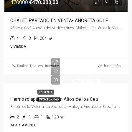
470000
€470.000,00
CHALET PAREADO EN VENTA- AÑORETA GOLF
Añoreta Golf, Autovía del Mediterráneo, Chilches, Rincón de la Victoria, La Axarquía, Málaga, Andalucía, 29730, España, España, La Axarquía
4
3
204
m²
VIVIENDA
Paulina Trogliero Unamuno
hace 1 año
€310.000,00
EN VENTA
Hermoso apartamento en Altos de los Cea
OPORTUNIDAD
Rincón de la Victoria, La Axarquía, Málaga, Andalucía, España, España, La Axarquía
2
1
1
120
m²
APARTAMENTO