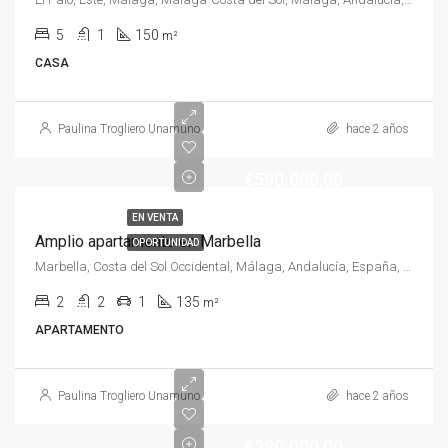
5
1
150
m²
CASA
Paulina Trogliero Unamuno
hace 2 años
€590.000,00
EN VENTA
Amplio apartamento en Marbella
OPORTUNIDAD
Marbella, Costa del Sol Occidental, Málaga, Andalucía, España, España, Costa del Sol Occidental
2
2
1
135
m²
APARTAMENTO
Paulina Trogliero Unamuno
hace 2 años
€280.000,00