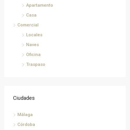
€33
Apartamento
Héricy, Fontainebleau, Sena y Marne, Isla de Francia, Francia metropolitana, 77850, Francia, Francia, Sena y Marne
Casa
Comercial
Locales
Naves
Oficina
Traspaso
Ciudades
Málaga
Córdoba