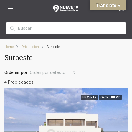
Translate »
Home
Orientación
Suroeste
Suroeste
Ordenar por:
Orden por defecto
4 Propiedades
EN VENTA
OPORTUNIDAD