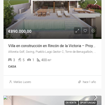
€890.000,00
Villa en construcción en Rincón de la Victoria – Proyecto moderno y personalizable
Añoreta Golf, Swing, Pueblo Lago Sector C, Torre de Benagalbón, Rincón de la Victoria, La Axarquía, Málaga, Andalucía, 29730, España, España, La Axarquía
3
5
1
400
m²
CASA
Matías Lucero
hace 1 año
EN VENTA
OPORTUNIDAD