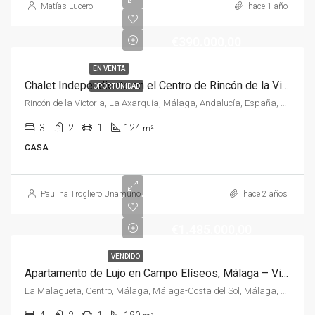
Matías Lucero
hace 1 año
€390.000,00
EN VENTA
Chalet Independiente en el Centro de Rincón de la Victoria – Tranquilidad y Potencial
OPORTUNIDAD
Rincón de la Victoria, La Axarquía, Málaga, Andalucía, España, España, La Axarquía
3
2
1
124
m²
CASA
Paulina Trogliero Unamuno
hace 2 años
€1.485.000,00
VENDIDO
Apartamento de Lujo en Campo Elíseos, Málaga – Vistas Panorámicas y Diseño Contemporáneo
La Malagueta, Centro, Málaga, Málaga-Costa del Sol, Málaga, Andalucía, España, España, Málaga-Costa del Sol