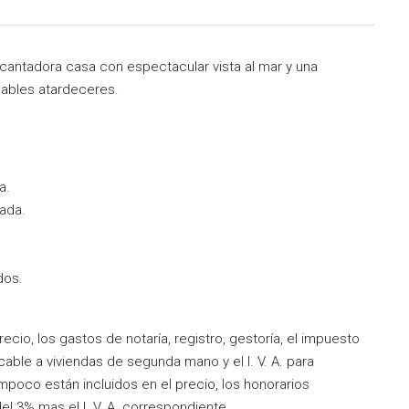
cantadora casa con espectacular vista al mar y una
idables atardeceres.
a.
ada.
dos.
cio, los gastos de notaría, registro, gestoría, el impuesto
licable a viviendas de segunda mano y el I. V. A. para
poco están incluidos en el precio, los honorarios
el 3% mas el I. V. A. correspondiente.