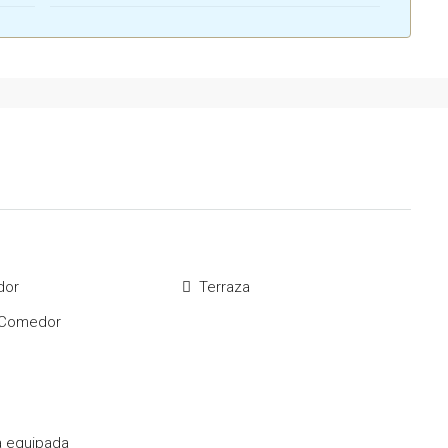
dor
Terraza
g Comedor
a equipada