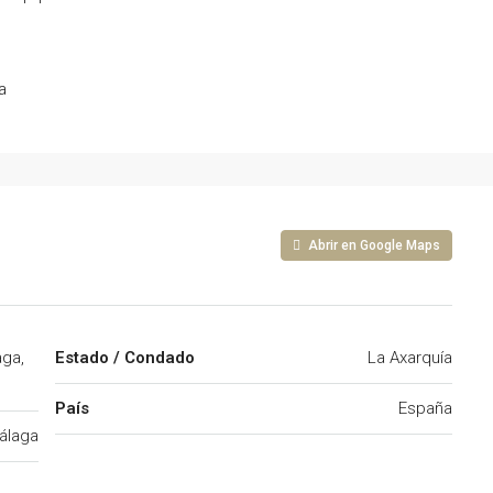
a
Abrir en Google Maps
aga,
Estado / Condado
La Axarquía
País
España
álaga