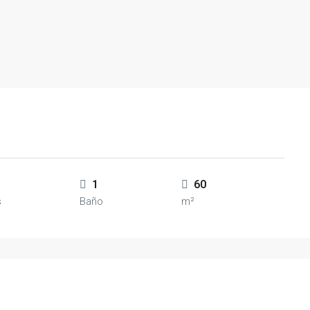
1
60
s
Baño
m²