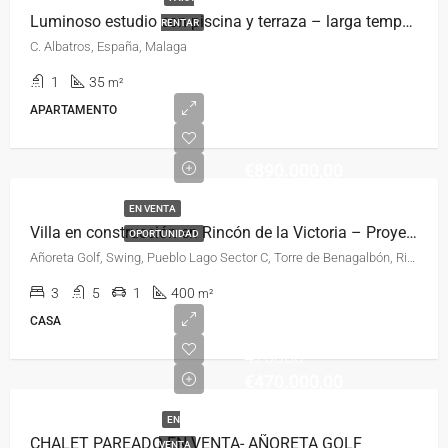
Luminoso estudio con piscina y terraza – larga temporada
RENTAR
C. Albatros, España, Malaga
1
35
m²
APARTAMENTO
€890.000,00
EN VENTA
Villa en construcción en Rincón de la Victoria – Proyecto moderno y personalizable
OPORTUNIDAD
Añoreta Golf, Swing, Pueblo Lago Sector C, Torre de Benagalbón, Rincón de la Victoria, La Axarquía, Málaga, Andalucía, 29730, España, España, La Axarquía
3
5
1
400
m²
CASA
470000
€470.000,00
EN
CHALET PAREADO EN VENTA- AÑORETA GOLF
VENTA