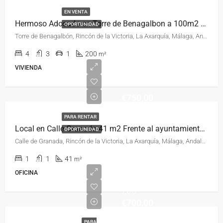
EN VENTA
Hermoso Adosado en Torre de Benagalbon a 100m2 del Mar
OPORTUNIDAD
Torre de Benagalbón, Rincón de la Victoria, La Axarquía, Málaga, Andalucía, 29738, España, España, La Axarquía
4
3
1
200
m²
VIVIENDA
€750,00
PARA RENTAR
Local en Calle Granada 41 m2 Frente al ayuntamiento y a 100m del Paseo Marítimo
OPORTUNIDAD
Calle de Granada, Rincón de la Victoria, La Axarquía, Málaga, Andalucía, 29730, España, España, La Axarquía
1
1
41
m²
OFICINA
700
€700,00
PARA