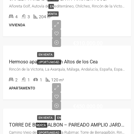
Añoreta Golf, Autovía del Mediterráneo, Chilches, Rincón de la Victoria, La Axarquía, Málaga, Andalucía, 29730, España, España, La Axarquía
EN
VENTA
4
3
204
m²
VIVIENDA
€310.000,00
EN VENTA
Hermoso apartamento en Altos de los Cea
OPORTUNIDAD
Rincón de la Victoria, La Axarquía, Málaga, Andalucía, España, España, La Axarquía
2
1
1
120
m²
APARTAMENTO
€450.000,00
EN VENTA
EN
TORRE DE BENAGALBON – PAREADO AMPLIO JARDIN
VENTA
Camino Viejo de Velez, Conjunta Rubimar, Torre de Benagalbón, Rincón de la Victoria, La Axarquía, Málaga, Andalucía, 29738, España, España, Malaga
OPORTUNIDAD