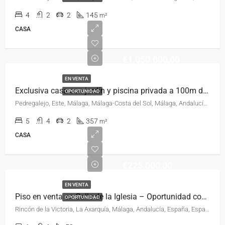
4
2
2
145
m²
CASA
€1.050.000,00
EN VENTA
Exclusiva casa con jardín y piscina privada a 100m de la playa en Pedregalejo
OPORTUNIDAD
Pedregalejo, Este, Málaga, Málaga-Costa del Sol, Málaga, Andalucía, España, España, Málaga-Costa del Sol
5
4
2
357
m²
CASA
€225.000,00
EN VENTA
Piso en venta en Calle de la Iglesia – Oportunidad con licencia turística
OPORTUNIDAD
Rincón de la Victoria, La Axarquía, Málaga, Andalucía, España, España, La Axarquía