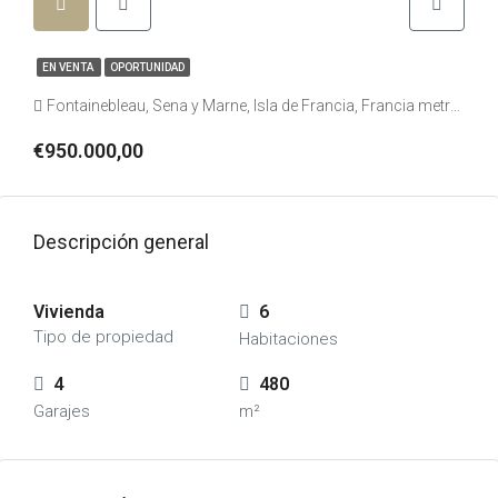
EN VENTA
OPORTUNIDAD
Fontainebleau, Sena y Marne, Isla de Francia, Francia metropolitana, 77300, Francia, Francia, Sena y Marne
€950.000,00
Descripción general
Vivienda
6
Tipo de propiedad
Habitaciones
4
480
Garajes
m²