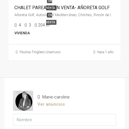
EN
CHALET PAREADO EN VENTA- AÑORETA GOLF
VENTA
Añoreta Golf, Autovía del Mediterráneo, Chilches, Rincón de la Victoria, La Axarquía, Málaga, Andalucía, 29730, España, España, La Axarquía
EN
VENTA
4
3
204
m²
VIVIENDA
Paulina Trogliero Unamuno
hace 1 año
Marie-caroline
Ver anuncios