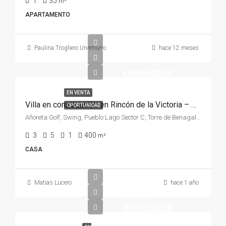
1
35
m²
APARTAMENTO
Paulina Trogliero Unamuno
hace 12 meses
€890.000,00
EN VENTA
Villa en construcción en Rincón de la Victoria – Proyecto moderno y personalizable
OPORTUNIDAD
Añoreta Golf, Swing, Pueblo Lago Sector C, Torre de Benagalbón, Rincón de la Victoria, La Axarquía, Málaga, Andalucía, 29730, España, España, La Axarquía
3
5
1
400
m²
CASA
Matías Lucero
hace 1 año
470000
€470.000,00