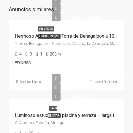
Anuncios similares
€460.000,00
EN VENTA
Hermoso Adosado en Torre de Benagalbon a 100m2 del Mar
OPORTUNIDAD
Torre de Benagalbón, Rincón de la Victoria, La Axarquía, Málaga, Andalucía, 29738, España, España, La Axarquía
4
3
1
200
m²
VIVIENDA
Matías Lucero
hace 10 meses
700
€700,00
PARA
Luminoso estudio con piscina y terraza – larga temporada
RENTAR
C. Albatros, España, Malaga