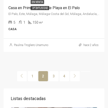
EN VENTA
Casa en Primera Línea de Playa en El Palo
OPORTUNIDAD
El Palo, Este, Málaga, Málaga-Costa del Sol, Málaga, Andalucía, España, España, Málaga-Costa del Sol
5
1
150
m²
CASA
Paulina Trogliero Unamuno
hace 2 años
1
2
3
4
€33
Listas destacadas
Héricy, Fontainebleau, Sena y Marne, Isla de Francia, Francia metropolitana, 77850, Francia, Francia, Sena y Marne