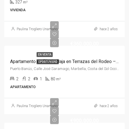
327
m²
VIVIENDA
Paulina Trogliero Unamuno
hace 2 años
€360.000,00
EN VENTA
Apartamento en Planta Baja en Terrazas del Rodeo – Puerto Banús
OPORTUNIDAD
Puerto Banús, Calle José Saramago, Marbella, Costa del Sol Occidental, Málaga, Andalucía, 29660, España, España, Costa del Sol Occidental
2
2
1
80
m²
APARTAMENTO
Paulina Trogliero Unamuno
hace 2 años
€900.000,00