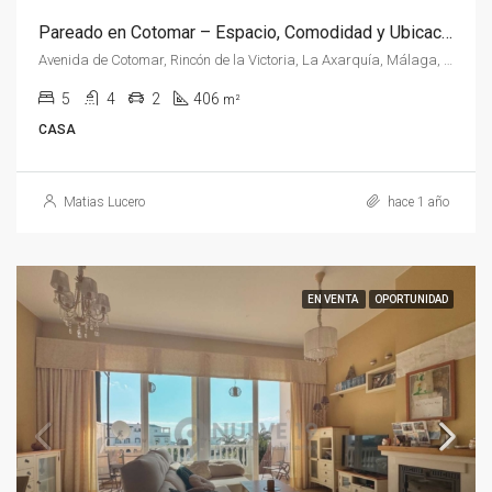
Pareado en Cotomar – Espacio, Comodidad y Ubicación Ideal
Avenida de Cotomar, Rincón de la Victoria, La Axarquía, Málaga, Andalucía, 29730, España, España, La Axarquía
5
4
2
406
m²
CASA
Matias Lucero
hace 1 año
EN VENTA
OPORTUNIDAD