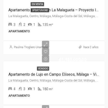
EN VENTA
Apartamento en Venta en La Malagueta – Proyecto Ideal con Vistas Espectaculares
OPORTUNIDAD
La Malagueta, Centro, Málaga, Málaga-Costa del Sol, Málaga, Andalucía, España, España, Málaga-Costa del Sol
3
2
1
135
m²
APARTAMENTO
Paulina Trogliero Unamuno
hace 2 años
€1.485.000,00
VENDIDO
Apartamento de Lujo en Campo Elíseos, Málaga – Vistas Panorámicas y Diseño Contemporáneo
La Malagueta, Centro, Málaga, Málaga-Costa del Sol, Málaga, Andalucía, España, España, Málaga-Costa del Sol
4
3
1
180
m²
APARTAMENTO