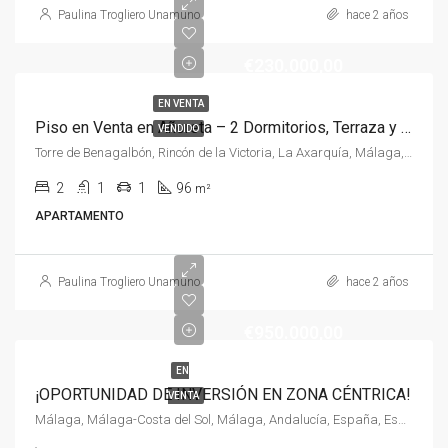
Paulina Trogliero Unamuno
hace 2 años
€230.000,00
EN VENTA
Piso en Venta en Añoreta – 2 Dormitorios, Terraza y Vistas Espectaculares
VENDIDO
Torre de Benagalbón, Rincón de la Victoria, La Axarquía, Málaga, Andalucía, 29738, España, España, La Axarquía
2
1
1
96
m²
APARTAMENTO
Paulina Trogliero Unamuno
hace 2 años
€950.000,00
EN
¡OPORTUNIDAD DE INVERSIÓN EN ZONA CÉNTRICA!
VENTA
Málaga, Málaga-Costa del Sol, Málaga, Andalucía, España, España, Malaga