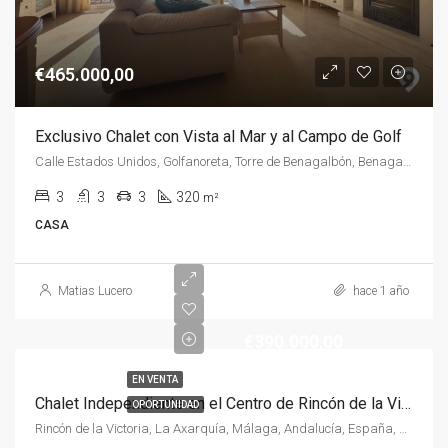
€465.000,00
Exclusivo Chalet con Vista al Mar y al Campo de Golf
Calle Estados Unidos, Golfanoreta, Torre de Benagalbón, Benagalbón, Rincón de la Victoria, La Axarquía, Málaga, Andalucía, 29738, España, España, La Axarquía
3
3
3
320
m²
CASA
Matias Lucero
hace 1 año
€390.000,00
EN VENTA
Chalet Independiente en el Centro de Rincón de la Victoria – Tranquilidad y Potencial
OPORTUNIDAD
Rincón de la Victoria, La Axarquía, Málaga, Andalucía, España, España, La Axarquía