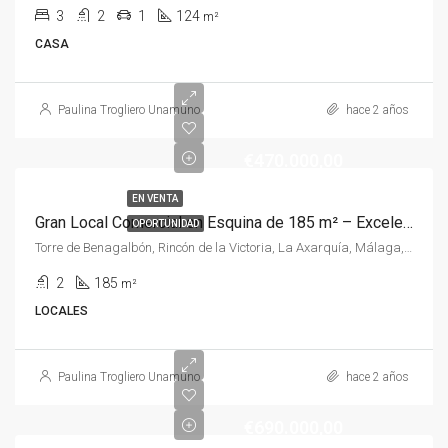
3
2
1
124
m²
CASA
Paulina Trogliero Unamuno
hace 2 años
€470.000,00
EN VENTA
Gran Local Comercial en Esquina de 185 m² – Excelente Oportunidad de Negocio Cerca del Mar
OPORTUNIDAD
Torre de Benagalbón, Rincón de la Victoria, La Axarquía, Málaga, Andalucía, 29738, España, España, La Axarquía
2
185
m²
LOCALES
Paulina Trogliero Unamuno
hace 2 años
€690.000,00