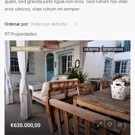
quam, sed gravida justo ligula non eros. Sed rutrum nisi vitae
eros ultrices, vitae rutrum mi semper.
Ordenar por:
Orden por defecto
97 Propiedades
CARACTERÍSTICAS
EN VENTA
OPORTUNIDAD
€630.000,00